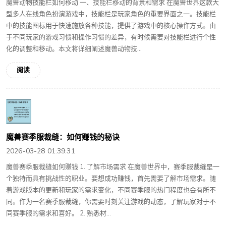
魔兽动物技能栏如何移动 一、技能栏移动的背景和需求 在魔兽世界这款大
型多人在线角色扮演游戏中，技能栏是玩家角色的重要界面之一。技能栏
中的技能图标用于快速施放各种技能，提供了游戏中的核心操作方式。由
于不同玩家的游戏习惯和操作习惯的差异，有时候需要对技能栏进行个性
化的调整和移动。本文将详细阐述魔兽动物技...
阅读
魔兽赛季服裁缝：如何赚钱的秘诀
2026-03-28 01:39:31
魔兽赛季服裁缝如何赚钱 1. 了解市场需求 在魔兽世界中，赛季服裁缝是一
个独特而具有挑战性的职业。要想成功赚钱，首先需要了解市场需求。随
着游戏版本的更新和玩家的需求变化，不同赛季服的热门程度也会有所不
同。作为一名赛季服裁缝，你需要时刻关注游戏的动态，了解玩家对于不
同赛季服的需求和喜好。 2. 熟悉材...