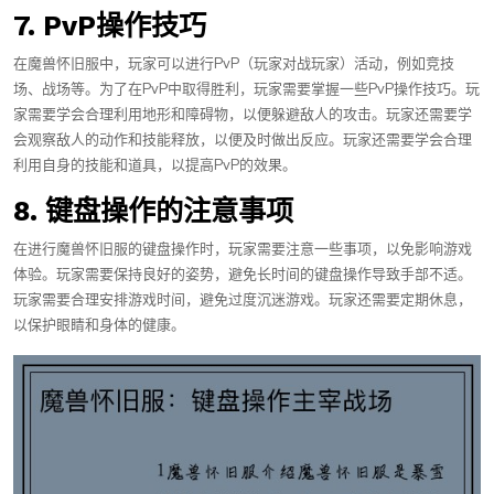
7. PvP操作技巧
在魔兽怀旧服中，玩家可以进行PvP（玩家对战玩家）活动，例如竞技
场、战场等。为了在PvP中取得胜利，玩家需要掌握一些PvP操作技巧。玩
家需要学会合理利用地形和障碍物，以便躲避敌人的攻击。玩家还需要学
会观察敌人的动作和技能释放，以便及时做出反应。玩家还需要学会合理
利用自身的技能和道具，以提高PvP的效果。
8. 键盘操作的注意事项
在进行魔兽怀旧服的键盘操作时，玩家需要注意一些事项，以免影响游戏
体验。玩家需要保持良好的姿势，避免长时间的键盘操作导致手部不适。
玩家需要合理安排游戏时间，避免过度沉迷游戏。玩家还需要定期休息，
以保护眼睛和身体的健康。