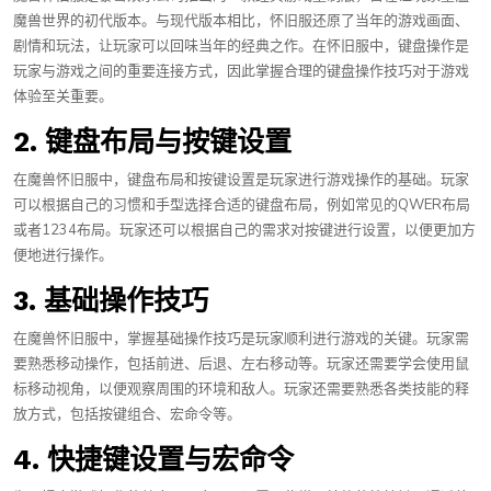
魔兽世界的初代版本。与现代版本相比，怀旧服还原了当年的游戏画面、
剧情和玩法，让玩家可以回味当年的经典之作。在怀旧服中，键盘操作是
玩家与游戏之间的重要连接方式，因此掌握合理的键盘操作技巧对于游戏
体验至关重要。
2. 键盘布局与按键设置
在魔兽怀旧服中，键盘布局和按键设置是玩家进行游戏操作的基础。玩家
可以根据自己的习惯和手型选择合适的键盘布局，例如常见的QWER布局
或者1234布局。玩家还可以根据自己的需求对按键进行设置，以便更加方
便地进行操作。
3. 基础操作技巧
在魔兽怀旧服中，掌握基础操作技巧是玩家顺利进行游戏的关键。玩家需
要熟悉移动操作，包括前进、后退、左右移动等。玩家还需要学会使用鼠
标移动视角，以便观察周围的环境和敌人。玩家还需要熟悉各类技能的释
放方式，包括按键组合、宏命令等。
4. 快捷键设置与宏命令