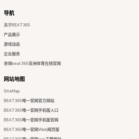
导航
关于BEAT365
产品展示
游戏动态
企业服务
咨询beat365亚洲体育在线官网
网站地图
SiteMap
BEAT365唯一官网官方网站
BEAT365唯一官网手机版入口
BEAT365唯一官网手机版官网
BEAT365唯一官网Web网页版