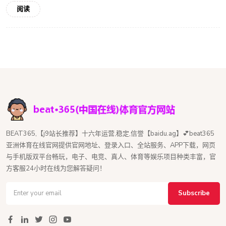
阅读
BEAT365,【j9站长推荐】十六年运营,稳定,信誉【baidu.ag】💕beat365
亚洲体育在线官网提供官网地址、登录入口、全站服务、APP下载，网页
与手机版双平台畅玩，电子、电竞、真人、体育等娱乐项目种类丰富，官
方客服24小时在线为您解答疑问！
Subscribe